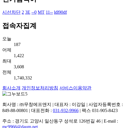
시선차단
2
3E
--0
MT
11--
ldl90df
접속자집계
오늘
187
어제
1,422
최대
3,608
전체
1,740,332
회사소개
개인정보처리방침
서비스이용약관
회사명 : ㈜무창에프앤지 | 대표자 : 이강일 | 사업자등록번호 :
849-88-00801 | 대표전화 :
031-932-9966
| 팩스 031-905-8423
주소 : 경기도 고양시 일산동구 성석로 126번길 46 | E-mail :
mc9966@daum.net