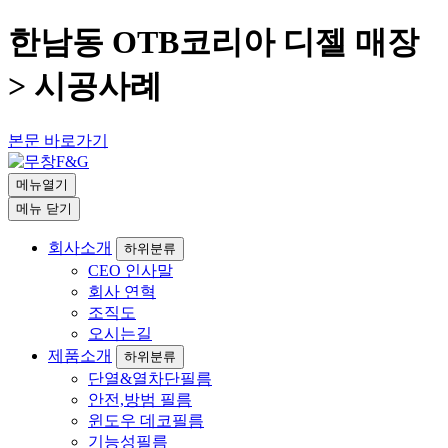
한남동 OTB코리아 디젤 매장
> 시공사례
본문 바로가기
메뉴열기
메뉴
닫기
회사소개
하위분류
CEO 인사말
회사 연혁
조직도
오시는길
제품소개
하위분류
단열&열차단필름
안전,방범 필름
윈도우 데코필름
기능성필름