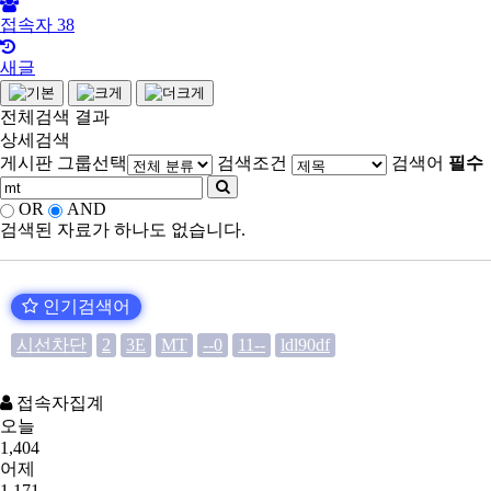
접속자
38
새글
전체검색 결과
상세검색
게시판 그룹선택
검색조건
검색어
필수
OR
AND
검색된 자료가 하나도 없습니다.
인기검색어
시선차단
2
3E
MT
--0
11--
ldl90df
접속자집계
오늘
1,404
어제
1,171