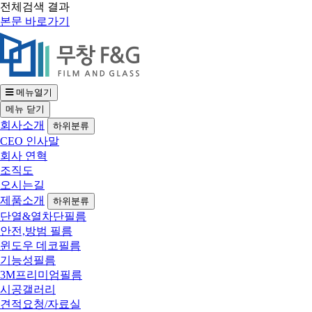
전체검색 결과
본문 바로가기
메뉴열기
메뉴
닫기
회사소개
하위분류
CEO 인사말
회사 연혁
조직도
오시는길
제품소개
하위분류
단열&열차단필름
안전,방범 필름
윈도우 데코필름
기능성필름
3M프리미엄필름
시공갤러리
견적요청/자료실